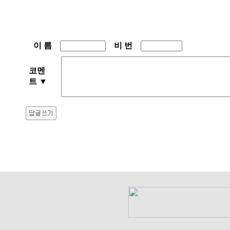
이 름
비 번
코멘
트
▼