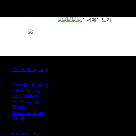
Profile
About Damyoung
Damyoung Gallary
Hasselblad Gallery
Nikon Gallery
Leica Gallery
Travel Gallery
Theme
Black and White
Family
Guest Gallary
Guest Gallery