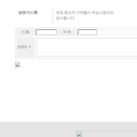
담영/이시환
초암 동산의 기억들이 세삼스럽네요
감사합니다
이 름
비 번
코멘트
▼